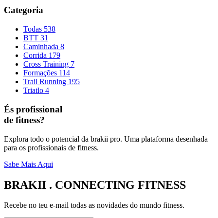
Categoria
Todas
538
BTT
31
Caminhada
8
Corrida
179
Cross Training
7
Formações
114
Trail Running
195
Triatlo
4
És profissional
de fitness?
Explora todo o potencial da brakii pro. Uma plataforma desenhada
para os profissionais de fitness.
Sabe Mais Aqui
BRAKII . CONNECTING FITNESS
Recebe no teu e-mail todas as novidades do mundo fitness.